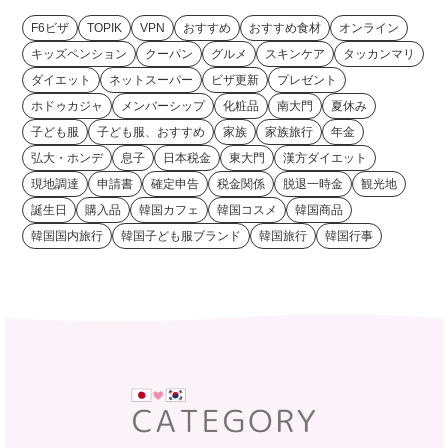
F6ビザ
TOPIK
VPN
おすすめ
おすすめ食材
オンライン
キッズペンション
クーパン
グルメ
スキンケア
タッカンマリ
ダイエット
ネットスーパー
ビザ更新
プレゼント
ホドゥカジャ
メンバーシップ
化粧品
南大門
夏休み
子ども服
子ども服、おすすめ
家族
家族旅行
年金
弘大・ホンデ
息子
日本税金
東大門
漢方ダイエット
現地調達
申請書
確定申告
税金関係
脱退一時金
観光地
誕生日
購入品
韓国カフェ
韓国コスメ
韓国商品
韓国国内旅行
韓国子ども服ブランド
韓国旅行
韓国行事