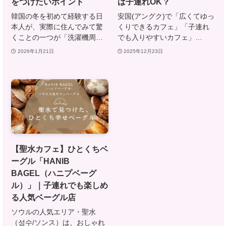
をつけたいポイント
は子連れOK？
韓国の冬を初めて経験する日
安国(アングク)で「広くてゆっ
本人が、実際に住んでみて驚
くりできるカフェ」「子連れ
くことの一つが「洗濯機周…
でも入りやすいカフェ」…
2026年1月21日
2025年12月23日
【聖水カフェ】ひとくちベ
ーグル「HANIB
BAGEL（ハニプベーグ
ル）」｜子連れでも楽しめ
る人気ベーグル店
ソウルの人気エリア・聖水
（성수/ソンス）は、おしゃれ