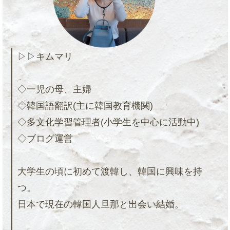
▷▷キムマリ
◇一児の母、主婦
◇韓国語翻訳(主に韓国教育機関)
◇多文化学習管理者(小学生を中心に活動中)
◇ブログ運営
大学生の頃に初めて渡韓し、韓国に興味を持
つ。
日本で現在の韓国人旦那と出会い結婚。