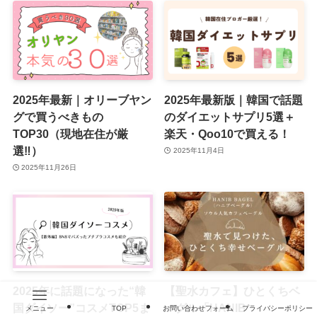
2025年最新｜オリーブヤン
2025年最新版｜韓国で話題
グで買うべきもの
のダイエットサプリ5選＋
TOP30（現地在住が厳
楽天・Qoo10で買える！
選‼）
2025年11月4日
2025年11月26日
2025年に話題になった“韓
【聖水カフェ】ひとくちベ
国ダイソー”コスメTOP5ま
ーグル「HANIB
メニュー
TOP
お問い合わせフォーム
プライバシーポリシー