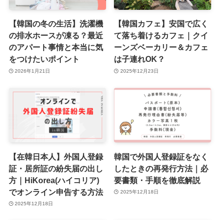
【韓国の冬の生活】洗濯機
【韓国カフェ】安国で広く
の排水ホースが凍る？最近
て落ち着けるカフェ｜クイ
のアパート事情と本当に気
ーンズベーカリー＆カフェ
をつけたいポイント
は子連れOK？
2026年1月21日
2025年12月23日
【在韓日本人】外国人登録
韓国で外国人登録証をなく
証・居所証の紛失届の出し
したときの再発行方法｜必
方｜HiKorea(ハイコリア)
要書類・手順を徹底解説
でオンライン申告する方法
2025年12月18日
2025年12月18日