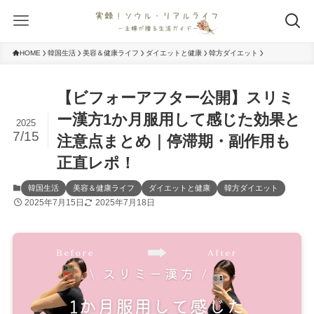
HOME
韓国生活
美容＆健康ライフ
ダイエットと健康
韓方ダイエット
【ビフォーアフター公開】スリミ
ー漢方1か月服用して感じた効果と
2025
7/15
注意点まとめ｜停滞期・副作用も
正直レポ！
韓国生活
美容＆健康ライフ
ダイエットと健康
韓方ダイエット
2025年7月15日
2025年7月18日