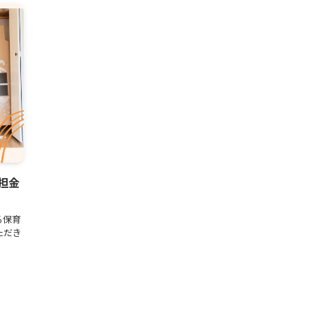
担金
る保育
ただき